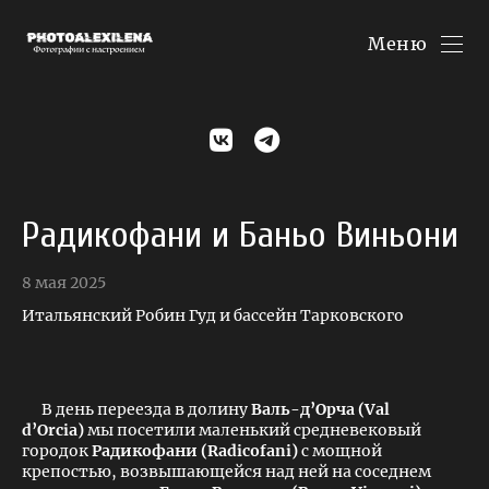
Меню
Радикофани и Баньо Виньони
8 мая 2025
Итальянский Робин Гуд и бассейн Тарковского
В день переезда в долину
Валь-д’Орча (Val
d’Orcia)
мы посетили маленький средневековый
городок
Радикофани (Radicofani)
с мощной
крепостью, возвышающейся над ней на соседнем