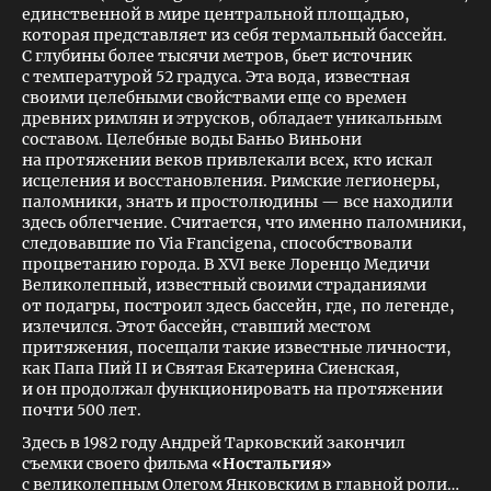
единственной в мире центральной площадью,
которая представляет из себя термальный бассейн.
С глубины более тысячи метров, бьет источник
с температурой 52 градуса. Эта вода, известная
своими целебными свойствами еще со времен
древних римлян и этрусков, обладает уникальным
составом. Целебные воды Баньо Виньони
на протяжении веков привлекали всех, кто искал
исцеления и восстановления. Римские легионеры,
паломники, знать и простолюдины — все находили
здесь облегчение. Считается, что именно паломники,
следовавшие по Via Francigena, способствовали
процветанию города. В XVI веке Лоренцо Медичи
Великолепный, известный своими страданиями
от подагры, построил здесь бассейн, где, по легенде,
излечился. Этот бассейн, ставший местом
притяжения, посещали такие известные личности,
как Папа Пий II и Святая Екатерина Сиенская,
и он продолжал функционировать на протяжении
почти 500 лет.
Здесь в 1982 году Андрей Тарковский закончил
съемки своего фильма
«Ностальгия»
с великолепным Олегом Янковским в главной роли…