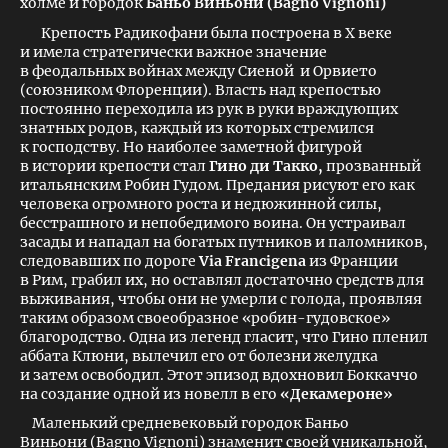
холме и городок
Баньо Виньони
(
Bagno
Vignoni)
Крепость Радикофани была построена в Х веке
и имела стратегически важное значение
в феодальных войнах между Сиеной и Орвието
(союзником Флоренции). Власть над крепостью
постоянно переходила из рук в руки враждующих
знатных родов, каждый из которых стремился
к господству. Но наиболее заметной фигурой
в истории крепости стал
Гино ди Такко,
прозванный
итальянским Робин Гудом. Предания рисуют его как
человека огромного роста и недюжинной силы,
бесстрашного и непобедимого воина. Он устраивал
засады и нападал на богатых путников и паломников,
следовавших по дороге
Via Francigena
из Франции
в Рим, грабил их, но оставлял достаточно средств для
выживания, чтобы они не умерли с голода, проявляя
таким образом своеобразное «робин-гудовское»
благородство. Одна из легенд гласит, что Гино пленил
аббата Клюни, вылечил его от болезни желудка
и затем освободил. Этот эпизод вдохновил Боккаччо
на создание одной из новелл в его
«Декамероне»
Маленький средневековый городок Баньо
Виньони (Bagno Vignoni) знаменит своей уникальной,